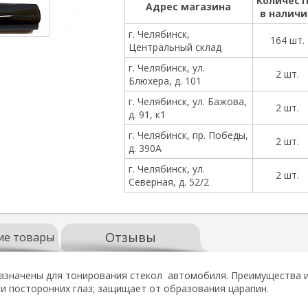
Количест
Адрес магазина
в налич
г. Челябинск,
164 шт.
Центральный склад
г. Челябинск, ул.
2 шт.
Блюхера, д. 101
г. Челябинск, ул. Бажова,
2 шт.
д. 91, к1
г. Челябинск, пр. Победы,
2 шт.
д. 390А
г. Челябинск, ул.
2 шт.
Северная, д. 52/2
Отзывы
ие товары
значены для тонирования стекол автомобиля. Преимущества ис
и посторонних глаз; защищает от образования царапин.