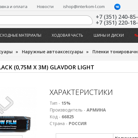
авка и оплата
Новости
ishop@interkom-l.com
+7 (351) 240-85
+7 (351) 220-18
СХОДНЫЕ МАТЕРИАЛЫ
ХОДОВАЯ ЧАСТЬ
ШИНЫ И ДИСКИ
%
суары
»
Наружные автоаксессуары
»
Пленки тонировачн
CK (0,75М Х 3М) GLAVDOR LIGHT
ХАРАКТЕРИСТИКИ
Тип -
15%
Производитель -
АРМИНА
Код -
66825
Страна -
РОССИЯ