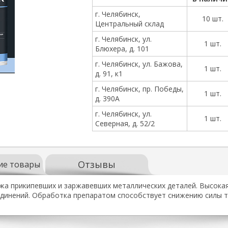
г. Челябинск,
10 шт.
Центральный склад
г. Челябинск, ул.
1 шт.
Блюхера, д. 101
г. Челябинск, ул. Бажова,
1 шт.
д. 91, к1
г. Челябинск, пр. Победы,
1 шт.
д. 390А
г. Челябинск, ул.
1 шт.
Северная, д. 52/2
Отзывы
ие товары
жа прикипевших и заржавевших металлических деталей. Высока
динений. Обработка препаратом способствует снижению силы т