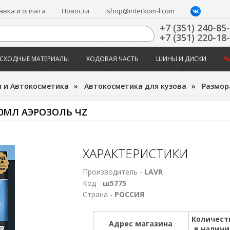
авка и оплата
Новости
ishop@interkom-l.com
+7 (351) 240-85
+7 (351) 220-18
СХОДНЫЕ МАТЕРИАЛЫ
ХОДОВАЯ ЧАСТЬ
ШИНЫ И ДИСКИ
%
 и Автокосметика
»
Автокосметика для кузова
»
Размор
0МЛ АЭРОЗОЛЬ ЧZ
ХАРАКТЕРИСТИКИ
Производитель -
LAVR
Код -
ш5775
Страна -
РОССИЯ
Количест
Адрес магазина
в налич