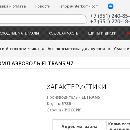
авка и оплата
Новости
ishop@interkom-l.com
+7 (351) 240-85
+7 (351) 220-18
СХОДНЫЕ МАТЕРИАЛЫ
ХОДОВАЯ ЧАСТЬ
ШИНЫ И ДИСКИ
%
 и Автокосметика
»
Автокосметика для кузова
»
Смазки
0МЛ АЭРОЗОЛЬ ELTRANS ЧZ
ХАРАКТЕРИСТИКИ
Производитель -
ELTRANS
Код -
ы5786
Страна -
РОССИЯ
Количест
Адрес магазина
в налич