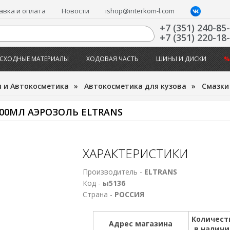
авка и оплата
Новости
ishop@interkom-l.com
+7 (351) 240-85
+7 (351) 220-18
СХОДНЫЕ МАТЕРИАЛЫ
ХОДОВАЯ ЧАСТЬ
ШИНЫ И ДИСКИ
%
 и Автокосметика
»
Автокосметика для кузова
»
Смазки
00МЛ АЭРОЗОЛЬ ELTRANS
ХАРАКТЕРИСТИКИ
Производитель -
ELTRANS
Код -
ы5136
Страна -
РОССИЯ
Количест
Адрес магазина
в налич