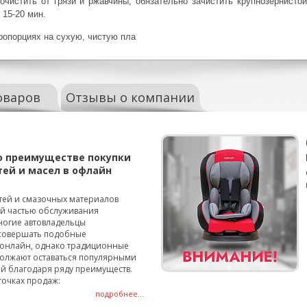
чистить от грязи и ржавчины, обязательно зачистить крупнозернистой
 15-20 мин.
ропорциях на сухую, чистую пла
оваров
Отзывы о компании
о преимуществе покупки
тей и масел в офлайн
тей и смазочных материалов
ой частью обслуживания
ногие автовладельцы
совершать подобные
онлайн, однако традиционные
олжают оставаться популярными
й благодаря ряду преимуществ.
точках продаж:
подробнее...