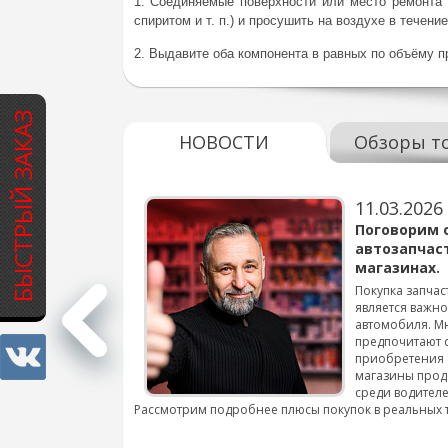
1. Соединяемые поверхности или место ремонта о
спиритом и т. п.) и просушить на воздухе в течение
2. Выдавите оба компонента в равных по объёму п
БЫСТРЫЙ ЗАКАЗ
НОВОСТИ
Обзоры т
11.03.2026
варов для
Поговорим 
автозапчас
магазинах.
 для смены шин на
Покупка запчас
является важн
автомобиля. М
подробнее...
предпочитают 
приобретения 
магазины прод
среди водителе
Рассмотрим подробнее плюсы покупок в реальных 