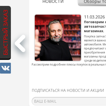
НОВОСТИ
Обзоры т
БЫСТРЫЙ ЗАКАЗ
11.03.2026
варов для
Поговорим 
автозапчас
магазинах.
 для смены шин на
Покупка запчас
является важн
автомобиля. М
подробнее...
предпочитают 
приобретения 
магазины прод
среди водителе
Рассмотрим подробнее плюсы покупок в реальных 
ПОДПИСАТЬСЯ НА НОВОСТИ И АКЦИИ