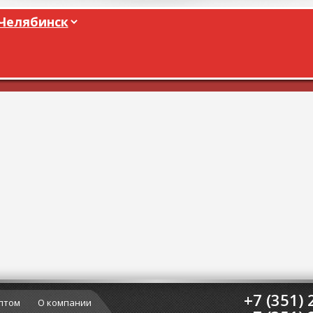
+7 (351) 
птом
О компании