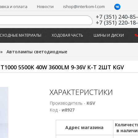
авка и оплата
Новости
ishop@interkom-l.com
+7 (351) 240-85
+7 (351) 220-18
СХОДНЫЕ МАТЕРИАЛЫ
ХОДОВАЯ ЧАСТЬ
ШИНЫ И ДИСКИ
%
»
Автолампы светодиодные
000 5500K 40W 3600LM 9-36V К-Т 2ШТ KGV
ХАРАКТЕРИСТИКИ
Производитель -
KGV
Код -
и8927
Количест
Адрес магазина
в налич