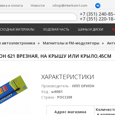
авка и оплата
Новости
ishop@interkom-l.com
+7 (351) 240-85
+7 (351) 220-18
СХОДНЫЕ МАТЕРИАЛЫ
ХОДОВАЯ ЧАСТЬ
ШИНЫ И ДИСКИ
%
и автоэлектроника
»
Магнитолы и FM-модуляторы
»
Ант
Н 621 ВРЕЗНАЯ, НА КРЫШУ ИЛИ КРЫЛО,45СМ
ХАРАКТЕРИСТИКИ
Производитель -
НПП ОРИОН
Код -
ы6061
Страна -
РОССИЯ
Количест
Адрес магазина
в налич