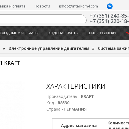
авка и оплата
Новости
ishop@interkom-l.com
+7 (351) 240-85
+7 (351) 220-18
СХОДНЫЕ МАТЕРИАЛЫ
ХОДОВАЯ ЧАСТЬ
ШИНЫ И ДИСКИ
%
»
Электронное управление двигателем
»
Система зажиг
1 KRAFT
ХАРАКТЕРИСТИКИ
Производитель -
KRAFT
Код -
б8530
Страна -
ГЕРМАНИЯ
Количест
Адрес магазина
в налич