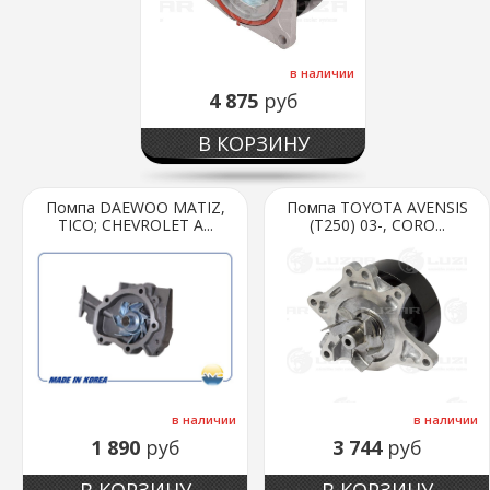
в наличии
4 875
руб
В КОРЗИНУ
Помпа DAEWOO MATIZ,
Помпа TOYOTA AVENSIS
TICO; CHEVROLET A...
(T250) 03-, CORO...
в наличии
в наличии
1 890
руб
3 744
руб