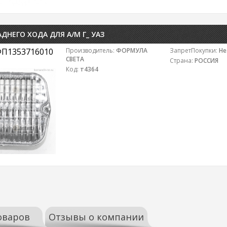
ДНЕГО ХОДА ДЛЯ А/М Г_ УАЗ
П1353716010
Производитель:
ФОРМУЛА
ЗапретПокупки:
Не
СВЕТА
Страна:
РОССИЯ
Код:
т4364
оваров
Отзывы о компании