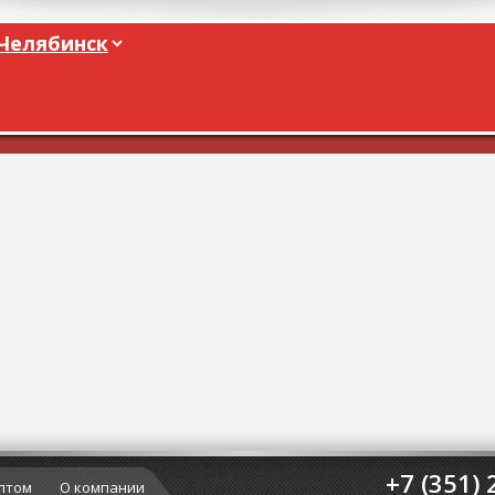
+7 (351) 
птом
О компании