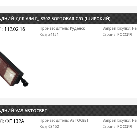
ДНИЙ ДЛЯ А/М Г_ 3302 БОРТОВАЯ С/О (ШИРОКИЙ)
Л:
112.02.16
Производитель:
Руденск
ЗапретПокупки:
Не
Код:
э4151
Страна:
РОССИЯ
АДНИЙ УАЗ АВТОСВЕТ
Л:
ФП132А
Производитель:
АВТОСВЕТ
ЗапретПокупки:
Не
Код:
03152
Страна:
РОССИЯ