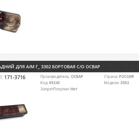
ДНИЙ ДЛЯ А/М Г_ 3302 БОРТОВАЯ С/О ОСВАР
Л:
171-3716
Производитель:
ОСВАР
Страна:
РОССИЯ
Код:
69243
Модели:
3302
ЗапретПокупки:
Нет