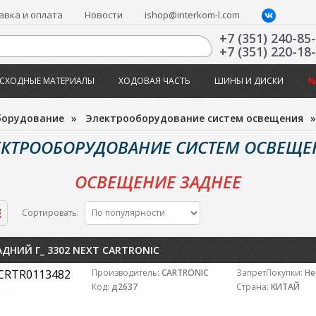
авка и оплата
Новости
ishop@interkom-l.com
+7 (351) 240-85
+7 (351) 220-18
СХОДНЫЕ МАТЕРИАЛЫ
ХОДОВАЯ ЧАСТЬ
ШИНЫ И ДИСКИ
%
борудование
»
Электрооборудование систем освещения
ЕКТРООБОРУДОВАНИЕ СИСТЕМ ОСВЕЩЕ
ОСВЕЩЕНИЕ ЗАДНЕЕ
Сортировать:
ДНИЙ Г_ 3302 NEXT CARTRONIC
CRTR0113482
Производитель:
CARTRONIC
ЗапретПокупки:
Не
Код:
д2637
Страна:
КИТАЙ