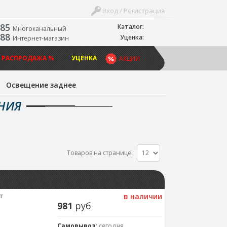
Вход / Регистрация
-85
Каталог:
Многоканальный
-88
Уценка:
Интернет-магазин
 РАСПРОДАЖА %
УЦЕНКА
АКЦИИ
»
Освещение заднее
НИЯ
Товаров на странице:
т
в наличии
981
руб
Самовывоз:
сегодня