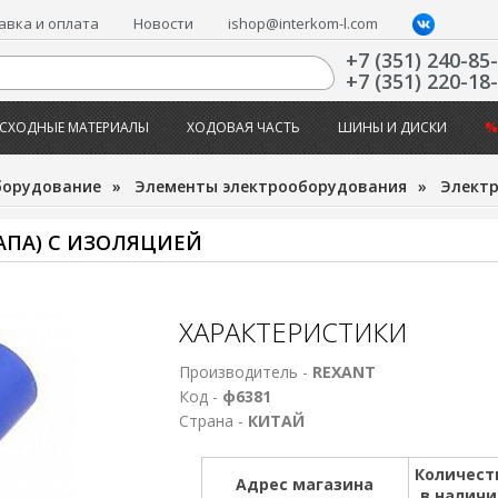
авка и оплата
Новости
ishop@interkom-l.com
+7 (351) 240-85
+7 (351) 220-18
СХОДНЫЕ МАТЕРИАЛЫ
ХОДОВАЯ ЧАСТЬ
ШИНЫ И ДИСКИ
%
борудование
»
Элементы электрооборудования
»
Электр
ПА) С ИЗОЛЯЦИЕЙ
ХАРАКТЕРИСТИКИ
Производитель -
REXANT
Код -
ф6381
Страна -
КИТАЙ
Количест
Адрес магазина
в налич