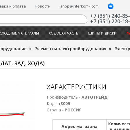
авка и оплата
Новости
ishop@interkom-l.com
+7 (351) 240-85
+7 (351) 220-18
СХОДНЫЕ МАТЕРИАЛЫ
ХОДОВАЯ ЧАСТЬ
ШИНЫ И ДИСКИ
%
борудование
»
Элементы электрооборудования
»
Электр
ДАТ. ЗАД. ХОДА)
ХАРАКТЕРИСТИКИ
Производитель -
АВТОТРЕЙД
Код -
т3009
Страна -
РОССИЯ
Количест
Адрес магазина
в налич