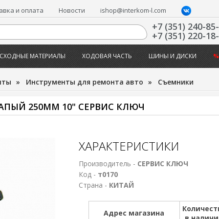
авка и оплата
Новости
ishop@interkom-l.com
+7 (351) 240-85
+7 (351) 220-18
СХОДНЫЕ МАТЕРИАЛЫ
ХОДОВАЯ ЧАСТЬ
ШИНЫ И ДИСКИ
%
нты
»
Инструменты для ремонта авто
»
Съемники
ПЫЙ 250ММ 10" СЕРВИС КЛЮЧ
ХАРАКТЕРИСТИКИ
Производитель -
СЕРВИС КЛЮЧ
Код -
т0170
Страна -
КИТАЙ
Количест
Адрес магазина
в налич