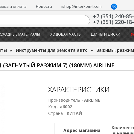
авка и оплата
Новости
ishop@interkom-l.com
+7 (351) 240-85
+7 (351) 220-18
СХОДНЫЕ МАТЕРИАЛЫ
ХОДОВАЯ ЧАСТЬ
ШИНЫ И ДИСКИ
%
нты
»
Инструменты для ремонта авто
»
Зажимы, разжи
ЗАГНУТЫЙ РАЗЖИМ 7) (180ММ) AIRLINE
ХАРАКТЕРИСТИКИ
Производитель -
AIRLINE
Код -
а6002
Страна -
КИТАЙ
Количест
Адрес магазина
в налич