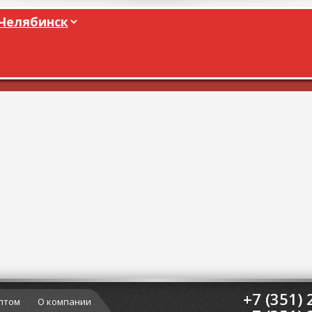
+7 (351) 
птом
О компании