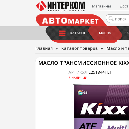
Магазины
Дост
КАТАЛОГ
МАСЛА
РА
Главная
»
Каталог товаров
»
Масло и т
МАСЛО ТРАНСМИССИОННОЕ KIXX 
АРТИКУЛ
L251844TE1
В НАЛИЧИИ