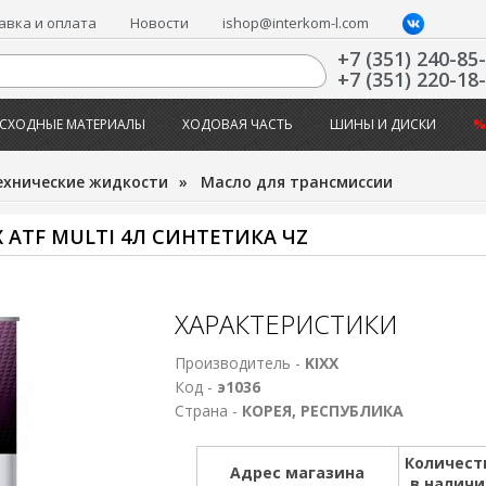
авка и оплата
Новости
ishop@interkom-l.com
+7 (351) 240-85
+7 (351) 220-18
СХОДНЫЕ МАТЕРИАЛЫ
ХОДОВАЯ ЧАСТЬ
ШИНЫ И ДИСКИ
%
ехнические жидкости
»
Масло для трансмиссии
ATF MULTI 4Л СИНТЕТИКА ЧZ
ХАРАКТЕРИСТИКИ
Производитель -
KIXX
Код -
э1036
Страна -
КОРЕЯ, РЕСПУБЛИКА
Количест
Адрес магазина
в налич