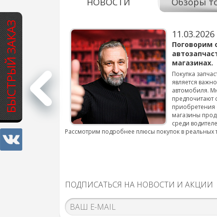
НОВОСТИ
Обзоры т
БЫСТРЫЙ ЗАКАЗ
11.03.2026
варов для
Поговорим 
автозапчас
магазинах.
 для смены шин на
Покупка запчас
является важн
автомобиля. М
подробнее...
предпочитают 
приобретения 
магазины прод
среди водителе
Рассмотрим подробнее плюсы покупок в реальных 
ПОДПИСАТЬСЯ НА НОВОСТИ И АКЦИИ