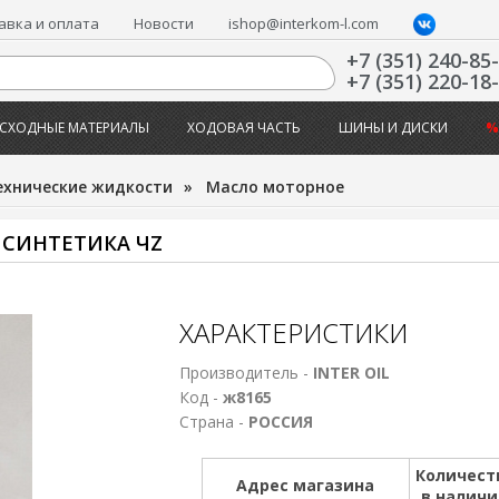
авка и оплата
Новости
ishop@interkom-l.com
+7 (351) 240-85
+7 (351) 220-18
СХОДНЫЕ МАТЕРИАЛЫ
ХОДОВАЯ ЧАСТЬ
ШИНЫ И ДИСКИ
%
ехнические жидкости
»
Масло моторное
Л СИНТЕТИКА ЧZ
ХАРАКТЕРИСТИКИ
Производитель -
INTER OIL
Код -
ж8165
Страна -
РОССИЯ
Количест
Адрес магазина
в налич