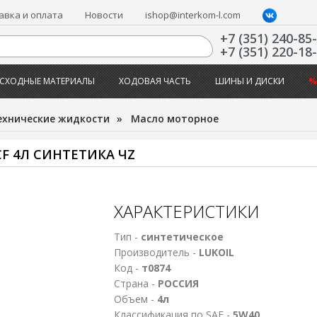
авка и оплата
Новости
ishop@interkom-l.com
+7 (351) 240-85
+7 (351) 220-18
СХОДНЫЕ МАТЕРИАЛЫ
ХОДОВАЯ ЧАСТЬ
ШИНЫ И ДИСКИ
%
ехнические жидкости
»
Масло моторное
F 4Л СИНТЕТИКА ЧZ
ХАРАКТЕРИСТИКИ
Тип -
синтетическое
Производитель -
LUKOIL
Код -
т0874
Страна -
РОССИЯ
Объем -
4л
Классификация по SAE -
5W40