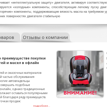
вает «интеллектуальную защиту» двигателя, активируя соответствующ
ируются «холодные» компоненты, способствующие легкому пуску двиг
«горячие» компоненты, поддерживающие вязкость масла на требуемом у
их поверхностях двигателя стабильную
оваров
Отзывы о компании
о преимуществе покупки
тей и масел в офлайн
тей и смазочных материалов
ой частью обслуживания
ногие автовладельцы
совершать подобные
онлайн, однако традиционные
олжают оставаться популярными
й благодаря ряду преимуществ.
точках продаж:
подробнее...