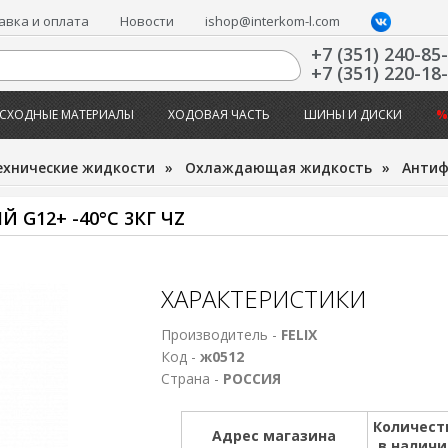
авка и оплата
Новости
ishop@interkom-l.com
+7 (351) 240-85
+7 (351) 220-18
СХОДНЫЕ МАТЕРИАЛЫ
ХОДОВАЯ ЧАСТЬ
ШИНЫ И ДИСКИ
%
ехнические жидкости
»
Охлаждающая жидкость
»
Антиф
 G12+ -40°С 3КГ ЧZ
ХАРАКТЕРИСТИКИ
Производитель -
FELIX
Код -
ж0512
Страна -
РОССИЯ
Количест
Адрес магазина
в налич