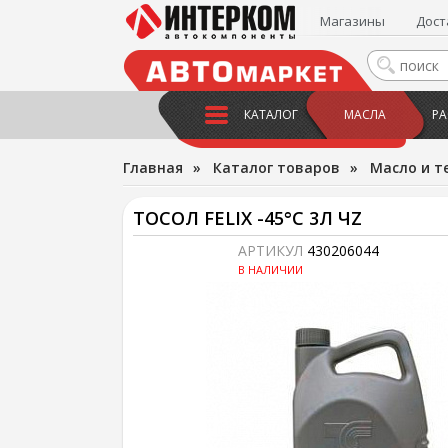
Магазины
Дост
КАТАЛОГ
МАСЛА
РА
Главная
»
Каталог товаров
»
Масло и т
ТОСОЛ FELIX -45°С 3Л ЧZ
АРТИКУЛ
430206044
В НАЛИЧИИ