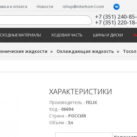
авка и оплата
Новости
ishop@interkom-l.com
+7 (351) 240-85
+7 (351) 220-18
СХОДНЫЕ МАТЕРИАЛЫ
ХОДОВАЯ ЧАСТЬ
ШИНЫ И ДИСКИ
%
ехнические жидкости
»
Охлаждающая жидкость
»
Тосол
ХАРАКТЕРИСТИКИ
Производитель -
FELIX
Код -
06694
Страна -
РОССИЯ
Объем -
3л