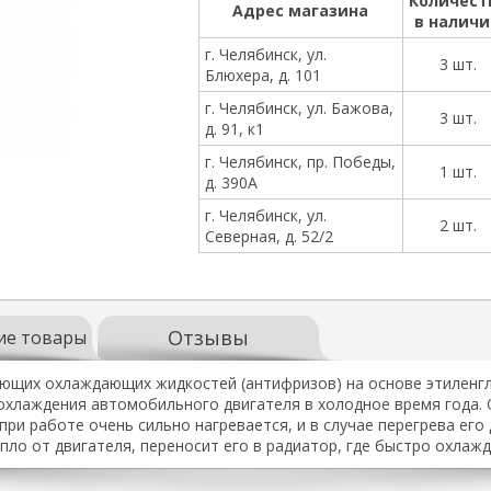
Количест
Адрес магазина
в налич
г. Челябинск, ул.
3 шт.
Блюхера, д. 101
г. Челябинск, ул. Бажова,
3 шт.
д. 91, к1
г. Челябинск, пр. Победы,
1 шт.
д. 390А
г. Челябинск, ул.
2 шт.
Северная, д. 52/2
Отзывы
ие товары
щих охлаждающих жидкостей (антифризов) на основе этиленгли
охлаждения автомобильного двигателя в холодное время года. 
при работе очень сильно нагревается, и в случае перегрева его
пло от двигателя, переносит его в радиатор, где быстро охлаж