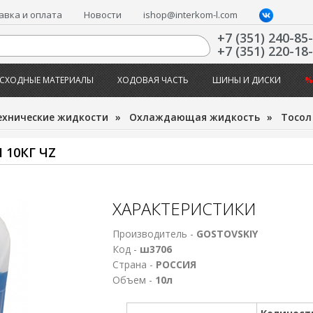
авка и оплата
Новости
ishop@interkom-l.com
+7 (351) 240-85
+7 (351) 220-18
СХОДНЫЕ МАТЕРИАЛЫ
ХОДОВАЯ ЧАСТЬ
ШИНЫ И ДИСКИ
%
ехнические жидкости
»
Охлаждающая жидкость
»
Тосол
 10КГ ЧZ
ХАРАКТЕРИСТИКИ
Производитель -
GOSTOVSKIY
Код -
ш3706
Страна -
РОССИЯ
Объем -
10л