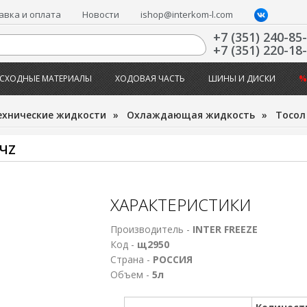
авка и оплата
Новости
ishop@interkom-l.com
+7 (351) 240-85
+7 (351) 220-18
СХОДНЫЕ МАТЕРИАЛЫ
ХОДОВАЯ ЧАСТЬ
ШИНЫ И ДИСКИ
%
ехнические жидкости
»
Охлаждающая жидкость
»
Тосол
 ЧZ
ХАРАКТЕРИСТИКИ
Производитель -
INTER FREEZE
Код -
щ2950
Страна -
РОССИЯ
Объем -
5л