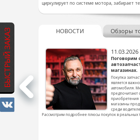
циркулирует по системе мотора, забирает те
НОВОСТИ
Обзоры т
БЫСТРЫЙ ЗАКАЗ
11.03.2026
варов для
Поговорим 
автозапчас
магазинах.
 для смены шин на
Покупка запчас
является важн
автомобиля. М
подробнее...
предпочитают 
приобретения 
магазины прод
среди водителе
Рассмотрим подробнее плюсы покупок в реальных 