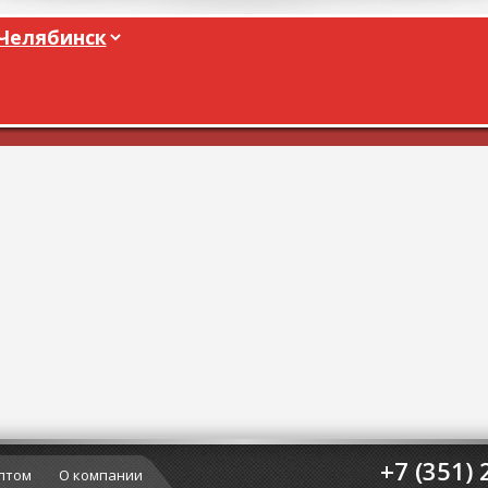
+7 (351) 
птом
О компании