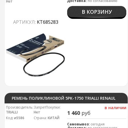
Доставка:
по согласованию
Нет
В КОРЗИНУ
АРТИКУЛ:
KT685283
РЕМЕНЬ ПОЛИКЛИНОВОЙ 5PK-1750 TRIALLI RENAULT LOGAN 1.4-1.6 (+КОНД. +ГУР)
Производитель:
ЗапретПокупки:
в наличии
1 460
руб
TRIALLI
Нет
Код:
и5586
Страна:
КИТАЙ
Самовывоз:
сегодня
Доставка:
по согласованию