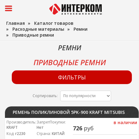
Главная
»
Каталог товаров
»
Расходные материалы
»
Ремни
»
Приводные ремни
РЕМНИ
ПРИВОДНЫЕ РЕМНИ
ФИЛЬТРЫ
Сортировать:
РЕМЕНЬ ПОЛИКЛИНОВОЙ 5PK-900 KRAFT MITSUBISHI LANCER X (CY) 07-, ASX 10-; SUZUKI SWIFT 11- KRAFT
Производитель:
ЗапретПокупки:
в наличии
726
руб
KRAFT
Нет
Код:
г2230
Страна:
КИТАЙ