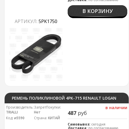
В КОРЗИНУ
АРТИКУЛ:
5PK1750
РЕМЕНЬ ПОЛИКЛИНОВОЙ 4PK-715 RENAULT LOGAN (8V) 09- ГЕНЕРАТОРА (БЕЗ ГУР, БЕЗ AC); DAEWOO MATIZ 1.0 ДЛЯ ГУР (БЕЗ AC) TRIALLI
Производитель:
ЗапретПокупки:
в наличии
487
руб
TRIALLI
Нет
Код:
и5590
Страна:
КИТАЙ
Самовывоз:
сегодня
Доставка:
по согласованию