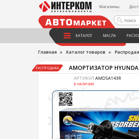
Магазины
Дост
КАТАЛОГ
МАСЛА
РАСХО
Главная
»
Каталог товаров
»
Распрода
АМОРТИЗАТОР HYUNDAI
РАСПРОДАЖА
АРТИКУЛ
AMDSA143R
В НАЛИЧИИ