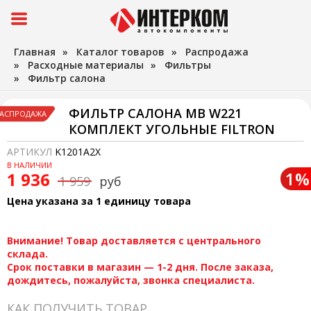
Главная
»
Каталог товаров
»
Распродажа
»
Расходные материалы
»
Фильтры
»
Фильтр салона
ФИЛЬТР САЛОНА MB W221
АСПРОДАЖА
КОМПЛЕКТ УГОЛЬНЫЕ FILTRON
АРТИКУЛ
K1201A2X
В НАЛИЧИИ
1%
1 936
1 959
руб
Цена указана за 1 единицу товара
Внимание! Товар доставляется с центрального
склада.
Срок поставки в магазин — 1-2 дня. После заказа,
дождитесь, пожалуйста, звонка специалиста.
КАК ПОЛУЧИТЬ ТОВАР