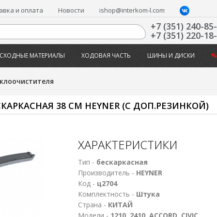
авка и оплата
Новости
ishop@interkom-l.com
+7 (351) 240-85
+7 (351) 220-18
СХОДНЫЕ МАТЕРИАЛЫ
ХОДОВАЯ ЧАСТЬ
ШИНЫ И ДИСКИ
%
клоочистителя
АРКАСНАЯ 38 СМ HEYNER (С ДОП.РЕЗИНКОЙ)
ХАРАКТЕРИСТИКИ
Тип -
бескаркасная
Производитель -
HEYNER
Код -
ц2704
Комплектность -
Штука
Страна -
КИТАЙ
Модели -
1210, 2410, ACCORD, CIVIC,