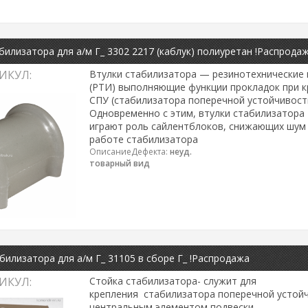
билизатора для а/м Г_ 3302 2217 (каблук) полиуретан !Распрода
ИКУЛ:
Втулки стабилизатора — резинотехнические 
(РТИ) выполняющие функции прокладок при к
СПУ (стабилизатора поперечной устойчивости
Одновременно с этим, втулки стабилизатора
играют роль сайлентблоков, снижающих шум 
работе стабилизатора
ОписаниеДефекта:
неуд.
товарный вид
билизатора для а/м Г_ 31105 в сборе Г_ !Распродажа
ИКУЛ:
Стойка стабилизатора- служит для
крепления стабилизатора поперечной устойч
центральным элементом подвески.