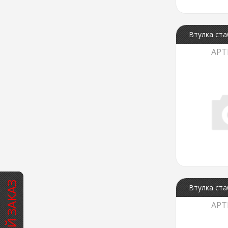
Втулка ста
АРТ
Втулка ста
АРТ