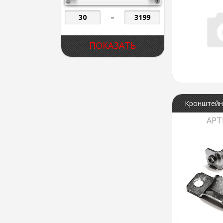
–
Кронштейн 
АРТ