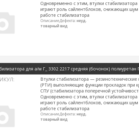
Одновременно с этим, втулки стабилизатора
играют роль сайлентблоков, снижающих шум 
работе стабилизатора
ОписаниеДефекта:
неуд.
товарный вид
билизатора для а/м Г_ 3302 2217 средняя (бочонок) полиуретан
ИКУЛ:
Втулки стабилизатора — резинотехнические 
(РТИ) выполняющие функции прокладок при к
СПУ (стабилизатора поперечной устойчивости
Одновременно с этим, втулки стабилизатора
играют роль сайлентблоков, снижающих шум 
работе стабилизатора
ОписаниеДефекта:
неуд.
товарный вид