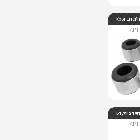
Кронштейн 
АРТ
Втулка тя
АРТ