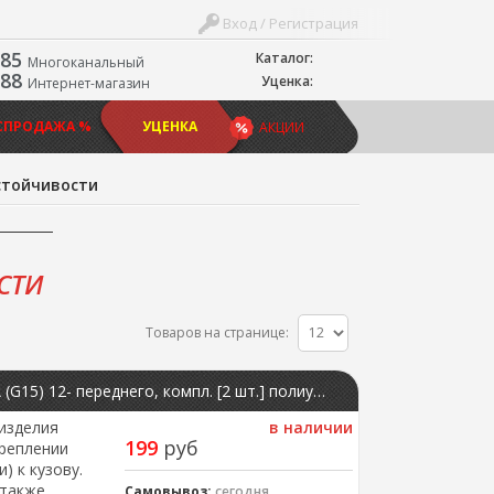
Вход / Регистрация
-85
Каталог:
Многоканальный
-88
Уценка:
Интернет-магазин
СПРОДАЖА %
УЦЕНКА
АКЦИИ
стойчивости
СТИ
Товаров на странице:
Втулка стабилизатора В_ LARGUS 12-; RENAULT LOGAN 04-; NISSAN ALMERA (G15) 12- переднего, компл. [2 шт.] полиуретан ПИК !Распродажа
изделия
в наличии
199
руб
реплении
) к кузову.
 также
Самовывоз:
сегодня