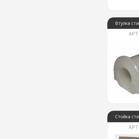
Втулка ста
АРТ
Стойка ста
АРТ