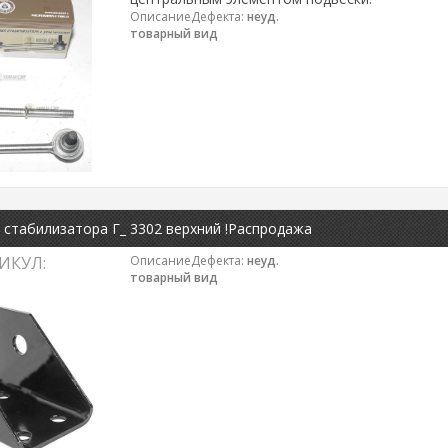
ОписаниеДефекта:
неуд.
товарный вид
стабилизатора Г_ 3302 верхний !Распродажа
ИКУЛ:
ОписаниеДефекта:
неуд.
товарный вид