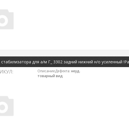
стабилизатора для а/м Г_ 3302 задний нижний н/о усиленный !Р
ИКУЛ:
ОписаниеДефекта:
неуд.
товарный вид