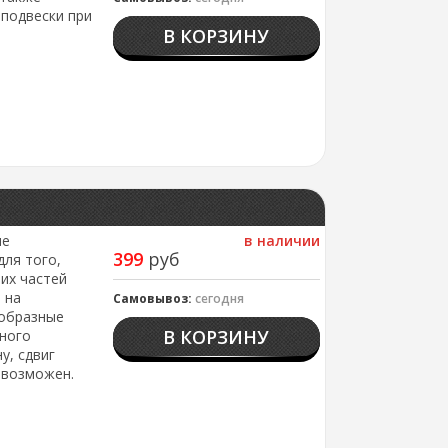
подвески при
В КОРЗИНУ
ые
в наличии
399
руб
для того,
их частей
 на
Самовывоз:
сегодня
ообразные
В КОРЗИНУ
жного
у, сдвиг
евозможен.