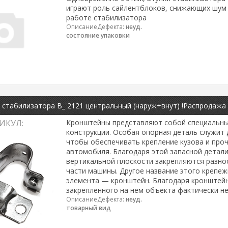
играют роль сайлентблоков, снижающих шум 
работе стабилизатора
ОписаниеДефекта:
неуд.
состояние упаковки
стабилизатора В_ 2121 центральный (наруж+внут) !Распродажа
ИКУЛ:
Кронштейны представляют собой специальн
конструкции. Особая опорная деталь служит 
чтобы обеспечивать крепление кузова и проч
автомобиля. Благодаря этой запасной детали
вертикальной плоскости закрепляются разн
части машины. Другое название этого крепе
элемента — кронштейн. Благодаря кронштейн
закрепленного на нем объекта фактически н
ОписаниеДефекта:
неуд.
товарный вид