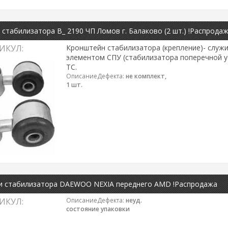
стабилизатора В_ 2190 ЧП Ломов г. Балаково (2 шт.) !Распрода
ИКУЛ:
Кронштейн стабилизатора (крепление)- служ
элементом СПУ (стабилизатора поперечной у
ТС.
ОписаниеДефекта:
не комплект,
1 шт.
ги стабилизатора DAEWOO NEXIA переднего AMD !Распродажа
ИКУЛ:
ОписаниеДефекта:
неуд.
состояние упаковки