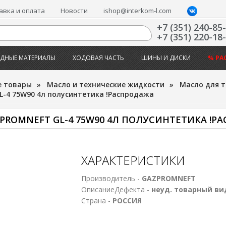
авка и оплата
Новости
ishop@interkom-l.com
+7 (351) 240-85
+7 (351) 220-18
ДНЫЕ МАТЕРИАЛЫ
ХОДОВАЯ ЧАСТЬ
ШИНЫ И ДИСКИ
% РА
е товары
»
Масло и технические жидкости
»
Масло для 
-4 75W90 4л полусинтетика !Распродажа
ROMNEFT GL-4 75W90 4Л ПОЛУСИНТЕТИКА !Р
ХАРАКТЕРИСТИКИ
Производитель -
GAZPROMNEFT
ОписаниеДефекта -
неуд. товарный ви
Страна -
РОССИЯ