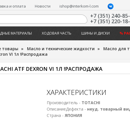
авка и оплата
Новости
ishop@interkom-l.com
+7 (351) 240-85
+7 (351) 220-18
ДНЫЕ МАТЕРИАЛЫ
ХОДОВАЯ ЧАСТЬ
ШИНЫ И ДИСКИ
% РА
е товары
»
Масло и технические жидкости
»
Масло для 
ron VI 1л !Распродажа
HI ATF DEXRON VI 1Л !РАСПРОДАЖА
ХАРАКТЕРИСТИКИ
Производитель -
TOTACHI
ОписаниеДефекта -
неуд. товарный ви
Страна -
ЯПОНИЯ