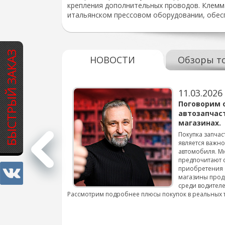
крепления дополнительных проводов. Клемма
итальянском прессовом оборудовании, обес
БЫСТРЫЙ ЗАКАЗ
НОВОСТИ
Обзоры т
11.03.2026
варов для
Поговорим 
автозапчас
магазинах.
 для смены шин на
Покупка запчас
является важн
автомобиля. М
подробнее...
предпочитают 
приобретения 
магазины прод
среди водителе
Рассмотрим подробнее плюсы покупок в реальных 