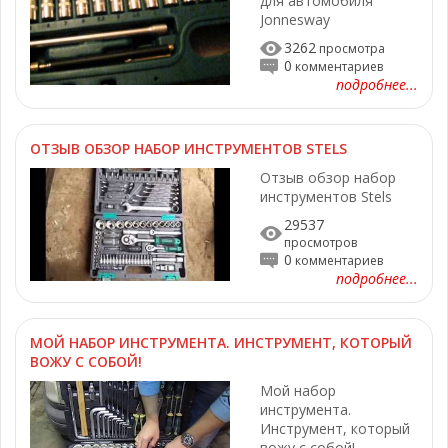
для автомобиля
Jonnesway
3262
просмотра
0
комментариев
подробнее...
ОТЗЫВ ОБЗОР НАБОР ИНСТРУМЕНТОВ STELS
Отзыв обзор набор
инструментов Stels
29537
просмотров
0
комментариев
подробнее...
МОЙ НАБОР ИНСТРУМЕНТА. ИНСТРУМЕНТ, КОТОРЫЙ
ВОЖУ С СОБОЙ!
Мой набор
инструмента.
Инструмент, который
вожу с собой!