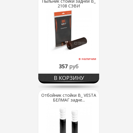
Пыльник стойки задней В_
2108 СЭВИ
в наличии
357
руб
В КОРЗИНУ
Отбойник стойки В_ VESTA
БЕЛМАГ задне...