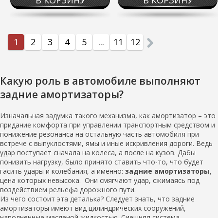
В КОРЗИНУ
В КОРЗИНУ
1
2
3
4
5
...
11
12
Какую роль в автомобиле выполняют
задние амортизаторы?
Изначальная задумка такого механизма, как амортизатор – это
придание комфорта при управлении транспортным средством и
понижение резонанса на остальную часть автомобиля при
встрече с выпуклостями, ямы и иные искривления дороги. Ведь
удар поступает сначала на колеса, а после на кузов. Дабы
понизить нагрузку, было принято ставить что-то, что будет
гасить удары и колебания, а именно:
задние амортизаторы
,
цена которых невысока. Они смягчают удар, сжимаясь под
воздействием рельефа дорожного пути.
Из чего состоит эта деталька? Следует знать, что задние
амортизаторы имеют вид цилиндрических сооружений,
наполненные масленой жидкостью. Сиешняя система