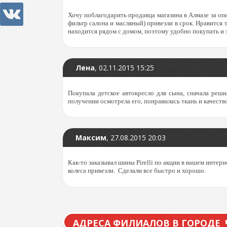
Хочу поблагодарить продавца магазина в Алмазе за оп
фильтр салона и масляный) привезли в срок. Нравится
находится рядом с домом, поэтому удобно покупать и з
Лена
,
02.11.2015 15:25
Покупала детское автокресло для сына, сначала реши
получении осмотрела его, понравилась ткань и качеств
Максим
,
27.08.2015 20:03
Как-то заказывал шины Pirelli по акции в вашем интерн
колеса привезли. Сделали все быстро и хорошо.
АДРЕСА ФИЛИАЛОВ В ГОРОДЕ