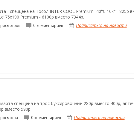
та - спеццена на Тосол INTER COOL Premium -40°С 10кг - 825р в
x175x190 Premium - 6100р вместо 7344р.
0
Подписаться на новости
росмотров
комментариев
6 марта спеццена на трос буксировочный 280р вместо 400р, апте
0р вместо 590р.
0
Подписаться на новости
росмотра
комментариев