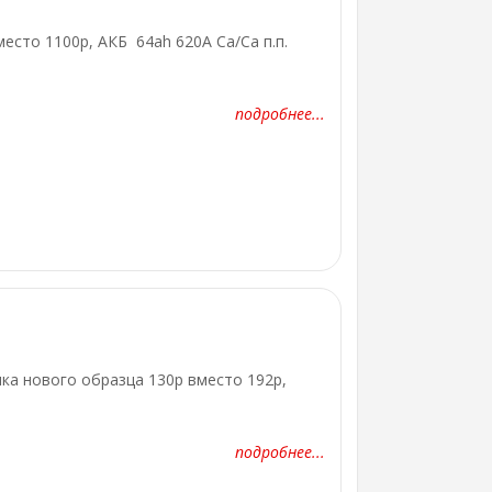
место 1100р, АКБ 64ah 620A Ca/Ca п.п.
подробнее...
чка нового образца 130р вместо 192р,
подробнее...