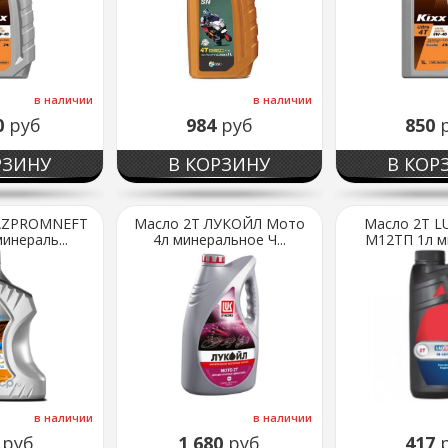
в наличии
в наличии
0
руб
984
руб
850
РЗИНУ
В КОРЗИНУ
В КОР
AZPROMNEFT
Масло 2Т ЛУКОЙЛ Мото
Масло 2Т L
инераль...
4л минеральное Ч...
М12ТП 1л ми
в наличии
в наличии
0
руб
1 680
руб
417