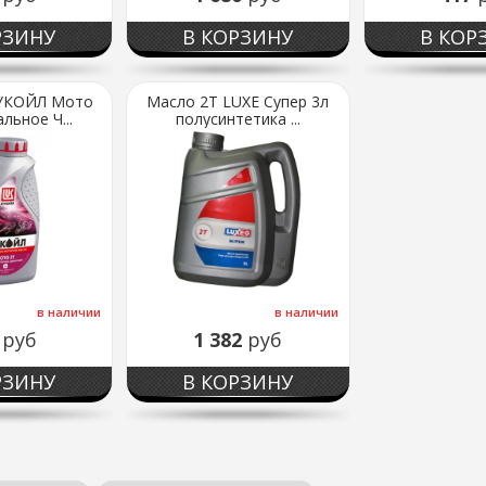
РЗИНУ
В КОРЗИНУ
В КОР
УКОЙЛ Мото
Масло 2Т LUXE Супер 3л
льное Ч...
полусинтетика ...
в наличии
в наличии
6
руб
1 382
руб
РЗИНУ
В КОРЗИНУ