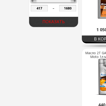
–
1 05
В КО
Масло 2Т G
Moto 1л м
44