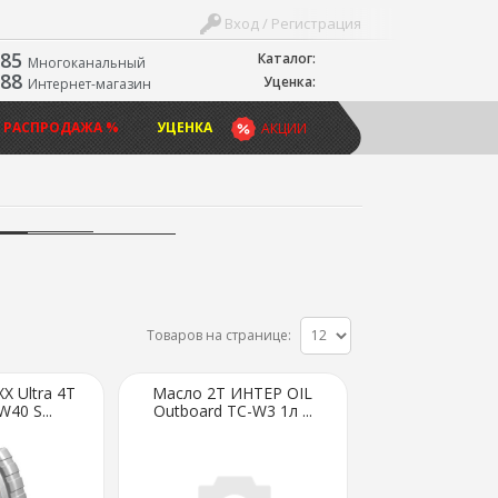
Вход / Регистрация
-85
Каталог:
Многоканальный
-88
Уценка:
Интернет-магазин
 РАСПРОДАЖА %
УЦЕНКА
АКЦИИ
Товаров на странице:
X Ultra 4T
Масло 2Т ИНТЕР OIL
40 S...
Outboard TC-W3 1л ...