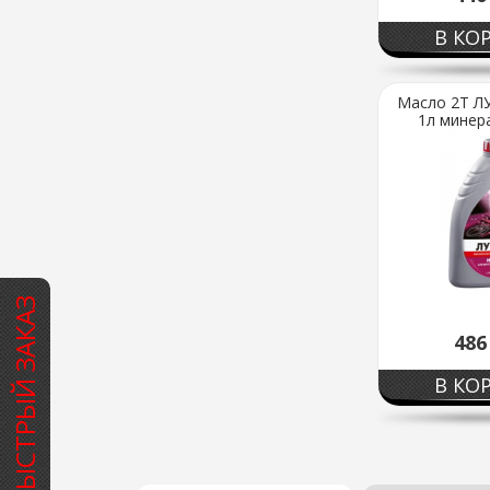
В КО
Масло 2Т Л
1л минера
БЫСТРЫЙ ЗАКАЗ
48
В КО