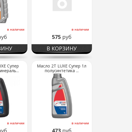
в наличии
в наличии
руб
575
руб
ЗИНУ
В КОРЗИНУ
UXE Супер
Масло 2Т LUXE Супер 1л
нераль...
полусинтетика ...
в наличии
в наличии
руб
473
руб