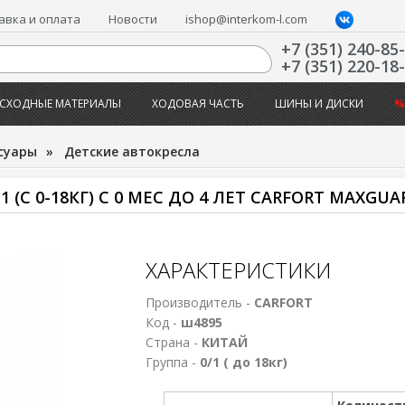
авка и оплата
Новости
ishop@interkom-l.com
+7 (351) 240-85
+7 (351) 220-18
СХОДНЫЕ МАТЕРИАЛЫ
ХОДОВАЯ ЧАСТЬ
ШИНЫ И ДИСКИ
%
суары
»
Детские автокресла
С 0-18КГ) С 0 МЕС ДО 4 ЛЕТ CARFORT MAXGUARD 
ХАРАКТЕРИСТИКИ
Производитель -
CARFORT
Код -
ш4895
Страна -
КИТАЙ
Группа -
0/1 ( до 18кг)