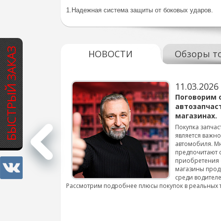
1.Надежная система защиты от боковых ударов.
БЫСТРЫЙ ЗАКАЗ
НОВОСТИ
Обзоры т
11.03.2026
варов для
Поговорим 
автозапчас
магазинах.
 для смены шин на
Покупка запчас
является важн
автомобиля. М
подробнее...
предпочитают 
приобретения 
магазины прод
среди водителе
Рассмотрим подробнее плюсы покупок в реальных 