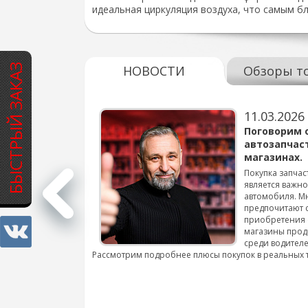
идеальная циркуляция воздуха, что самым б
БЫСТРЫЙ ЗАКАЗ
НОВОСТИ
Обзоры т
11.03.2026
варов для
Поговорим 
автозапчас
магазинах.
 для смены шин на
Покупка запчас
является важн
автомобиля. М
подробнее...
предпочитают 
приобретения 
магазины прод
среди водителе
Рассмотрим подробнее плюсы покупок в реальных 