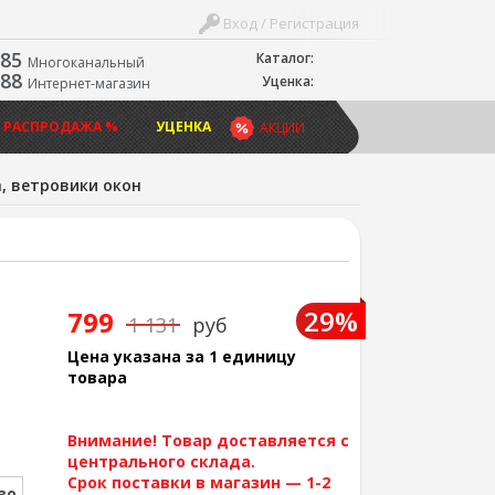
Вход / Регистрация
-85
Каталог:
Многоканальный
-88
Уценка:
Интернет-магазин
 РАСПРОДАЖА %
УЦЕНКА
АКЦИИ
, ветровики окон
29%
799
1 131
руб
Цена указана за 1 единицу
товара
Внимание! Товар доставляется с
центрального склада.
Срок поставки в магазин — 1-2
во