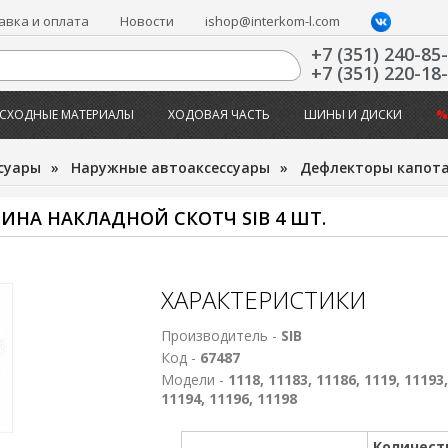
авка и оплата
Новости
ishop@interkom-l.com
+7 (351) 240-85
+7 (351) 220-18
СХОДНЫЕ МАТЕРИАЛЫ
ХОДОВАЯ ЧАСТЬ
ШИНЫ И ДИСКИ
%
суары
»
Наружные автоаксессуары
»
Дефлекторы капота
ЛИНА НАКЛАДНОЙ СКОТЧ SIB 4 ШТ.
ХАРАКТЕРИСТИКИ
Производитель -
SIB
Код -
67487
Модели -
1118, 11183, 11186, 1119, 11193,
11194, 11196, 11198
Количест