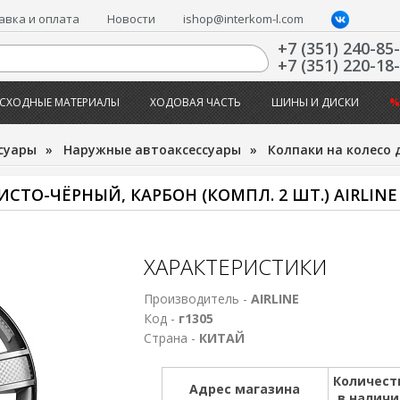
авка и оплата
Новости
ishop@interkom-l.com
+7 (351) 240-85
+7 (351) 220-18
СХОДНЫЕ МАТЕРИАЛЫ
ХОДОВАЯ ЧАСТЬ
ШИНЫ И ДИСКИ
%
суары
»
Наружные автоаксессуары
»
Колпаки на колесо
ИСТО-ЧЁРНЫЙ, КАРБОН (КОМПЛ. 2 ШТ.) AIRLINE
ХАРАКТЕРИСТИКИ
Производитель -
AIRLINE
Код -
г1305
Страна -
КИТАЙ
Количест
Адрес магазина
в налич