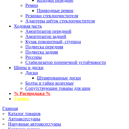
Колодки передние
Ремни
Приводные ремни
Резинки стеклоочистителя
Адаптеры щёток стеклоочистителя
Ходовая часть
Амортизатор передний
Амортизатор задний
Кулак поворотный, ступица
Подвеска передняя
Подвеска задняя
Рессоры
Стабилизатор поперечной устойчивости
Шины и диски
Диски
Штампованные диски
Болты и гайки колесные
Сопутствующие товары для шин
% Распродажа %
Уценка
Главная
»
Каталог товаров
»
Автоаксессуары
»
Наружные автоаксессуары