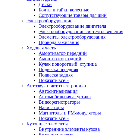
Диски
Болты и гайки колесные
Сопутствующие товары для шин
Электрооборудование
Электрооборудование двигателя
Электрооборудование систем освещения
Элементы электрооборудования
Провода зажигания
Ходовая часть
Амортизатор передний
Амортизатор задний
Кулак поворотный, ступица
Подвеска передняя
Подвеска задняя
Показать все »
Автозвук и автоэлектроника
Автосигнализация
Автомобильная акустика
Видеорегистраторы
Навигаторы
Магнитолы и FM-модуляторы
Показать все »
Кузовные элементы
Внутренние элементы кузова
Кузовное железо