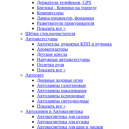
Держатели телефонов, GPS
Брелоки , Коврики на торпеду
Компрессоры
Лампа-прожектор, фонарики
Разветвители прикуривателя
Показать все »
Щётки стеклоочистителя
Автоаксессуары
Авточехлы, рукоятки КПП и ручника
Ароматизаторы
Детские кресла
Наружные автоаксессуары
Оплетки руля
Показать все »
Автосвет
Дневные ходовые огни
Автолампы галогеновые
Автолампы накаливания
Автолампы ксеноновые
Автолампы светодиодные
Показать все »
Автохимия и Автокосметика
Автокосметика для салона
Автокосметика для кузова
Автокосметика для шин и дисков