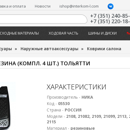
авка и оплата
Новости
ishop@interkom-l.com
+7 (351) 240-85
+7 (351) 220-18
СХОДНЫЕ МАТЕРИАЛЫ
ХОДОВАЯ ЧАСТЬ
ШИНЫ И ДИСКИ
%
суары
»
Наружные автоаксессуары
»
Коврики салона
ЕЗИНА (КОМПЛ. 4 ШТ.) ТОЛЬЯТТИ
ХАРАКТЕРИСТИКИ
Производитель -
НИКА
Код -
05530
Страна -
РОССИЯ
Модели -
2108, 21082, 2109, 21099, 2113, 
2115
Материал -
резиновые