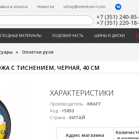
авка и оплата
Новости
ishop@interkom-l.com
+7 (351) 240-85
+7 (351) 220-18
СХОДНЫЕ МАТЕРИАЛЫ
ХОДОВАЯ ЧАСТЬ
ШИНЫ И ДИСКИ
%
суары
»
Оплетки руля
КОЖА С ТИСНЕНИЕМ, ЧЕРНАЯ, 40 СМ
ХАРАКТЕРИСТИКИ
Производитель -
KRAFT
Код -
г5853
Страна -
КИТАЙ
Количест
Адрес магазина
в налич