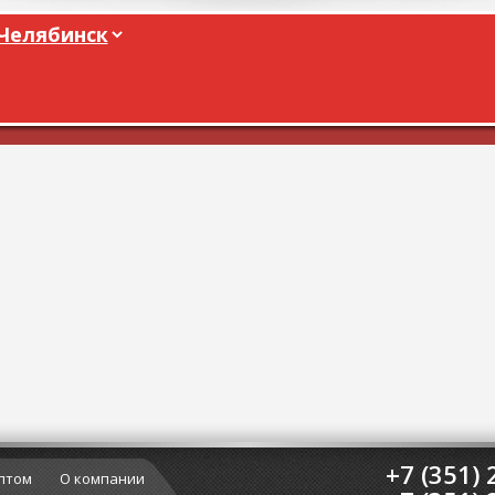
+7 (351) 
птом
О компании