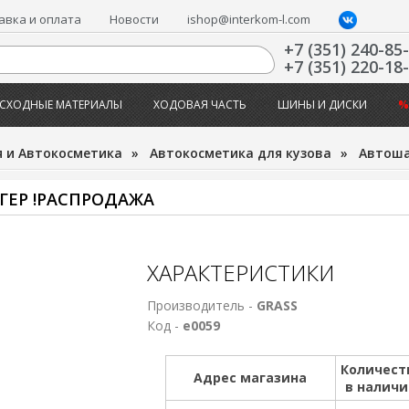
авка и оплата
Новости
ishop@interkom-l.com
+7 (351) 240-85
+7 (351) 220-18
СХОДНЫЕ МАТЕРИАЛЫ
ХОДОВАЯ ЧАСТЬ
ШИНЫ И ДИСКИ
%
 и Автокосметика
»
Автокосметика для кузова
»
Автош
ГЕР !РАСПРОДАЖА
ХАРАКТЕРИСТИКИ
Производитель -
GRASS
Код -
е0059
Количест
Адрес магазина
в налич