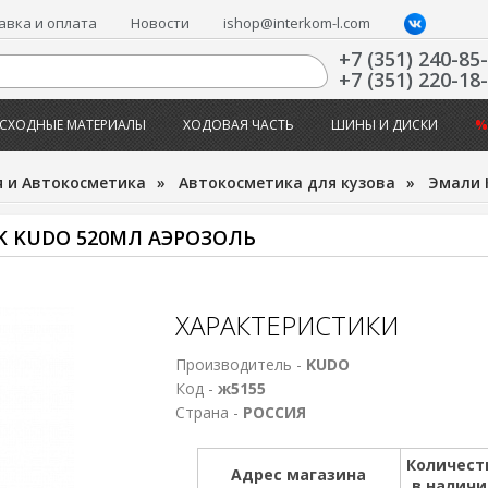
авка и оплата
Новости
ishop@interkom-l.com
+7 (351) 240-85
+7 (351) 220-18
СХОДНЫЕ МАТЕРИАЛЫ
ХОДОВАЯ ЧАСТЬ
ШИНЫ И ДИСКИ
%
 и Автокосметика
»
Автокосметика для кузова
»
Эмали 
K KUDO 520МЛ АЭРОЗОЛЬ
ХАРАКТЕРИСТИКИ
Производитель -
KUDO
Код -
ж5155
Страна -
РОССИЯ
Количест
Адрес магазина
в налич