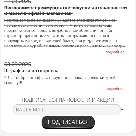
11.03.2026
Поговорим о преимуществе покупки автозапчастей
и масел в офлайн магазинах.
Покупка запчастей и смазочных материалов является важной
частью обслуживания автомобиля. Многие автовладельцы
предпочитают совершать подобные приобретения онлайн,
однако традиционные магазины продолжают оставаться
популярными среди водителей благодаря ряду преимуществ.
Рассмотрим подробнее плюсы покупок в реальных точках продаж:
подробнее...
03.09.2025
Штрафы за автокресла
С 1 сентября штрафы за нарушение правил перевозки детей
вырастут!!
подробнее...
ПОДПИСАТЬСЯ НА НОВОСТИ И АКЦИИ
ПОДПИСАТЬСЯ