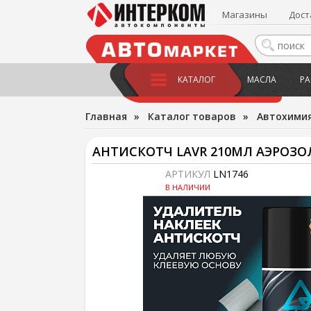
Магазины
Дост
КАТАЛОГ
МАСЛА
РА
Главная
»
Каталог товаров
»
Автохимия
АНТИСКОТЧ LAVR 210МЛ АЭРОЗО
АРТИКУЛ
LN1746
В НАЛИЧИИ