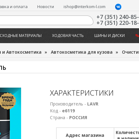
авка и оплата
Новости
ishop@interkom-l.com
+7 (351) 240-85
+7 (351) 220-18
СХОДНЫЕ МАТЕРИАЛЫ
ХОДОВАЯ ЧАСТЬ
ШИНЫ И ДИСКИ
%
 и Автокосметика
»
Автокосметика для кузова
»
Очисти
ЛЬ
ХАРАКТЕРИСТИКИ
Производитель -
LAVR
Код -
е6119
Страна -
РОССИЯ
Количест
Адрес магазина
в налич