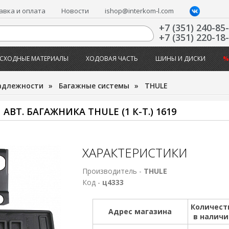
авка и оплата
Новости
ishop@interkom-l.com
+7 (351) 240-85
+7 (351) 220-18
СХОДНЫЕ МАТЕРИАЛЫ
ХОДОВАЯ ЧАСТЬ
ШИНЫ И ДИСКИ
%
адлежности
»
Багажные системы
»
THULE
Т. БАГАЖНИКА THULE (1 К-Т.) 1619
ХАРАКТЕРИСТИКИ
Производитель -
THULE
Код -
ц4333
Количест
Адрес магазина
в налич