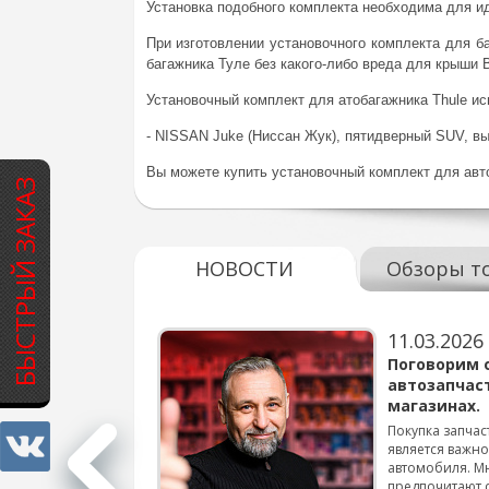
Установка подобного комплекта необходима для и
При изготовлении установочного комплекта для б
багажника Туле без какого-либо вреда для крыши 
Установочный комплект для атобагажника Thule ис
- NISSAN Juke (Ниссан Жук), пятидверный SUV, вы
Вы можете купить установочный комплект для авто
БЫСТРЫЙ ЗАКАЗ
НОВОСТИ
Обзоры т
11.03.2026
варов для
Поговорим 
автозапчас
магазинах.
 для смены шин на
Покупка запчас
является важн
автомобиля. М
подробнее...
предпочитают 