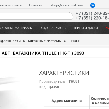
авка и оплата
Новости
ishop@interkom-l.com
+7 (351) 240-85
+7 (351) 220-18
СХОДНЫЕ МАТЕРИАЛЫ
ХОДОВАЯ ЧАСТЬ
ШИНЫ И ДИСКИ
%
адлежности
»
Багажные системы
»
THULE
Т. БАГАЖНИКА THULE (1 К-Т.) 3093
ХАРАКТЕРИСТИКИ
Производитель -
THULE
Код -
ц4350
Количест
Адрес магазина
в налич