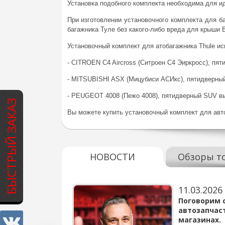
Установка подобного комплекта необходима для и
При изготовлении установочного комплекта для б
багажника Туле без какого-либо вреда для крыши 
Установочный комплект для атобагажника Thule ис
- CITROEN C4 Aircross (Ситроен С4 Эиркросс), пя
- MITSUBISHI ASX (Мицубиси АСИкс), пятидверный
- PEUGEOT 4008 (Пежо 4008), пятидверный SUV вы
БЫСТРЫЙ ЗАКАЗ
Вы можете купить установочный комплект для авто
НОВОСТИ
Обзоры т
11.03.2026
варов для
Поговорим 
автозапчас
магазинах.