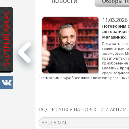
НОВОСТИ
Обзоры т
БЫСТРЫЙ ЗАКАЗ
11.03.2026
варов для
Поговорим 
автозапчас
магазинах.
 для смены шин на
Покупка запчас
является важн
автомобиля. М
подробнее...
предпочитают 
приобретения 
магазины прод
среди водителе
Рассмотрим подробнее плюсы покупок в реальных 
ПОДПИСАТЬСЯ НА НОВОСТИ И АКЦИИ