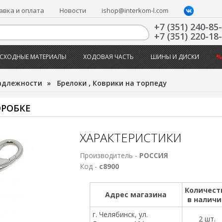
авка и оплата
Новости
ishop@interkom-l.com
+7 (351) 240-85
+7 (351) 220-18
СХОДНЫЕ МАТЕРИАЛЫ
ХОДОВАЯ ЧАСТЬ
ШИНЫ И ДИСКИ
%
адлежности
»
Брелоки , Коврики на торпеду
ОРОБКЕ
ХАРАКТЕРИСТИКИ
Производитель -
РОССИЯ
Код -
с8900
Количест
Адрес магазина
в налич
г. Челябинск, ул.
2 шт.